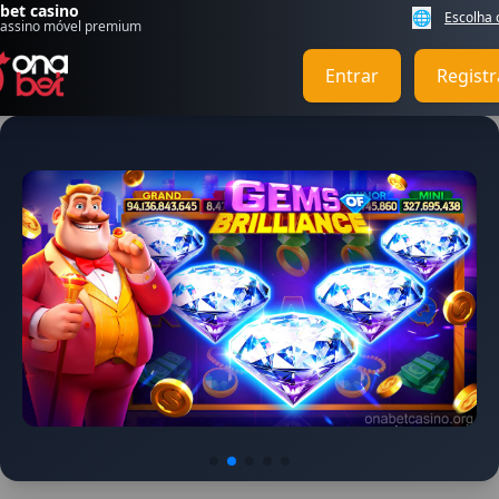
bet casino
🌐
Escolha 
cassino móvel premium
Entrar
Registr