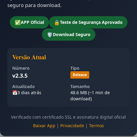
seguro para download.
✅
🔒
APP Oficial
Teste de Segurança Aprovado
🛡️
Download Seguro
Versão Atual
Número
Tipo
v2.3.5
Release
Atualizado
Tamanho
📅
3 dias atrás
48.6 MB (~1 min de
download)
Verificado com certificado SSL e assinatura digital oficial
Baixar App
|
Privacidade
|
Termos