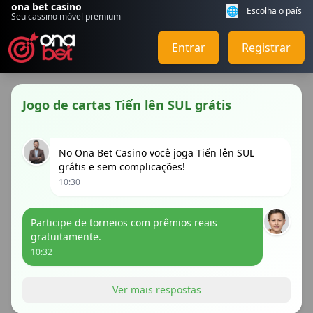
ona bet casino
🌐
Escolha o país
Seu cassino móvel premium
Entrar
Registrar
Jogo de cartas Tiến lên SUL grátis
No Ona Bet Casino você joga Tiến lên SUL
grátis e sem complicações!
10:30
Participe de torneios com prêmios reais
gratuitamente.
10:32
Ver mais respostas