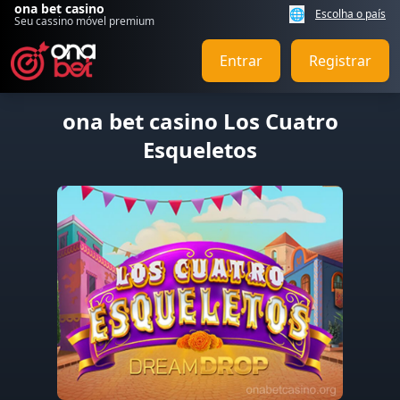
ona bet casino
🌐
Escolha o país
Seu cassino móvel premium
Entrar
Registrar
ona bet casino Los Cuatro
Esqueletos